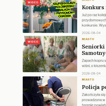
WIDEO
Konkurs 
Już po raz kole
przydomowych 
konkursie. Wyst
2026-08-04
MIASTO
WIDEO
Seniorki 
Samotny
Zapach kopru si
wiśni, o kiszen
2026-08-04
MIASTO
Policja 
Zakończyła się
prowadzona w 
terenie powiat