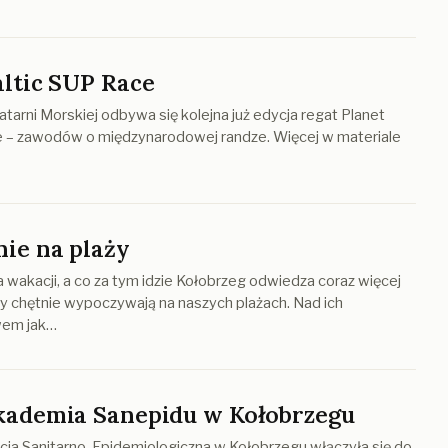
altic SUP Race
atarni Morskiej odbywa się kolejna już edycja regat Planet
e – zawodów o międzynarodowej randze. Więcej w materiale
nie na plaży
 wakacji, a co za tym idzie Kołobrzeg odwiedza coraz więcej
zy chętnie wypoczywają na naszych plażach. Nad ich
wem jak…
kademia Sanepidu w Kołobrzegu
ja Sanitarno-Epidemiologiczna w Kołobrzegu włączyła się do