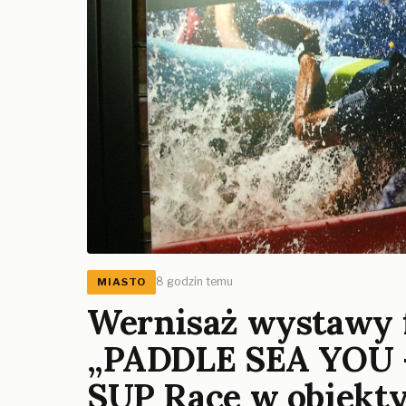
8 godzin temu
MIASTO
Wernisaż wystawy f
„PADDLE SEA YOU – 
SUP Race w obiekt