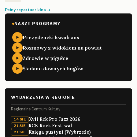
Pełny repertuar kina →
NASZE PROGRAMY
Prezydencki kwadrans
Rozmowy z widokiem na powiat
Zdrowie w pigułce
Śladami dawnych bogów
WYDARZENIA W REGIONIE
Regionalne Centrum Kultury
Xvii Rck Pro Jazz 2026
14 SIE
RCK Rock Festiwal
21 SIE
Księga pustyni (Wybrzeże)
21 SIE