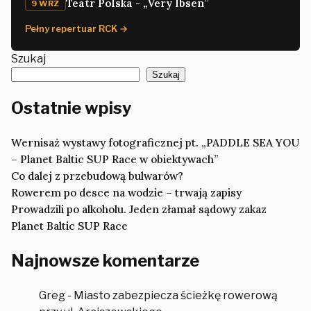
Teatr Polska - „Very Ibsen”
9 WRZ
Pełny repertuar RCK →
Szukaj
Szukaj
Ostatnie wpisy
Wernisaż wystawy fotograficznej pt. „PADDLE SEA YOU
– Planet Baltic SUP Race w obiektywach”
Co dalej z przebudową bulwarów?
Rowerem po desce na wodzie – trwają zapisy
Prowadzili po alkoholu. Jeden złamał sądowy zakaz
Planet Baltic SUP Race
Najnowsze komentarze
Greg
-
Miasto zabezpiecza ścieżkę rowerową