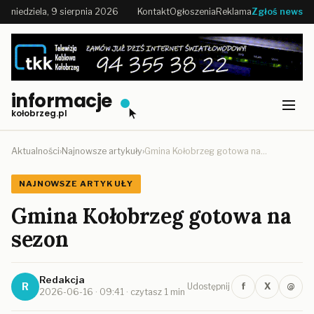
niedziela, 9 sierpnia 2026
Kontakt
Ogłoszenia
Reklama
Zgłoś news
informacje
kołobrzeg.pl
Aktualności
›
Najnowsze artykuły
›
Gmina Kołobrzeg gotowa na…
NAJNOWSZE ARTYKUŁY
Gmina Kołobrzeg gotowa na
sezon
Redakcja
R
f
X
@
Udostępnij
2026-06-16 · 09:41 · czytasz 1 min