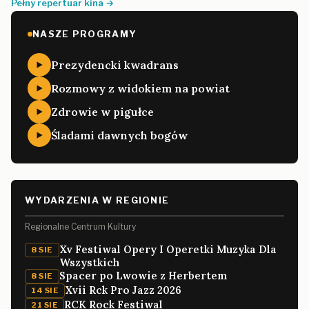
Pełny repertuar kina →
NASZE PROGRAMY
Prezydencki kwadrans
Rozmowy z widokiem na powiat
Zdrowie w pigułce
Śladami dawnych bogów
WYDARZENIA W REGIONIE
Regionalne Centrum Kultury
Xv Festiwal Opery I Operetki Muzyka Dla
8 SIE
Wszystkich
Spacer po Lwowie z Herbertem
8 SIE
Xvii Rck Pro Jazz 2026
14 SIE
RCK Rock Festiwal
21 SIE