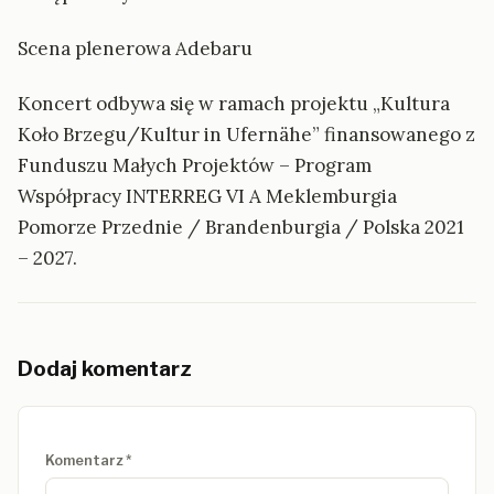
Scena plenerowa Adebaru
Koncert odbywa się w ramach projektu „Kultura
Koło Brzegu/Kultur in Ufernähe” finansowanego z
Funduszu Małych Projektów – Program
Współpracy INTERREG VI A Meklemburgia
Pomorze Przednie / Brandenburgia / Polska 2021
– 2027.
Dodaj komentarz
Nie wypełniaj tego pola
Komentarz
*