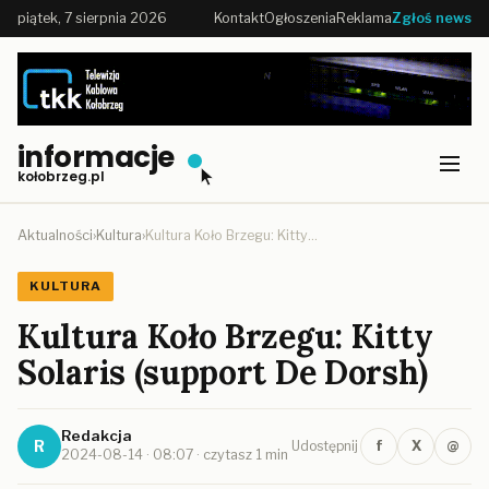
piątek, 7 sierpnia 2026
Kontakt
Ogłoszenia
Reklama
Zgłoś news
informacje
kołobrzeg.pl
Aktualności
›
Kultura
›
Kultura Koło Brzegu: Kitty…
KULTURA
Kultura Koło Brzegu: Kitty
Solaris (support De Dorsh)
Redakcja
R
f
X
@
Udostępnij
2024-08-14 · 08:07 · czytasz 1 min